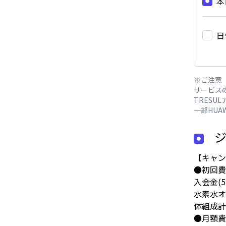
本
日
※ご注意
サービス
TRESUL
一部HUA
【キャン
●初回費
入会金(5,
水素水オプ
体組成計オ
●月額費